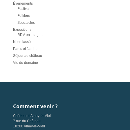
Évènements
Festival
Folklore
Spectacles
Expositions
RDV en images
Non classé
Parcs et Jardins
Séjour au château
Vie du domaine
Comment venir ?
Château d’Ainay-le-Vieil
7 rue du Château
18200 Ainay-le-Vieil