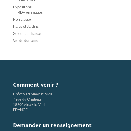
Spectacles
Expositions
RDV en images
Non classé
Parcs et Jardins
Séjour au château
Vie du domaine
Comment venir ?
Château d’Ainay-le-Vieil
7 rue du Château
18200 Ainay-le-Vieil
FRANCE
Demander un renseignement