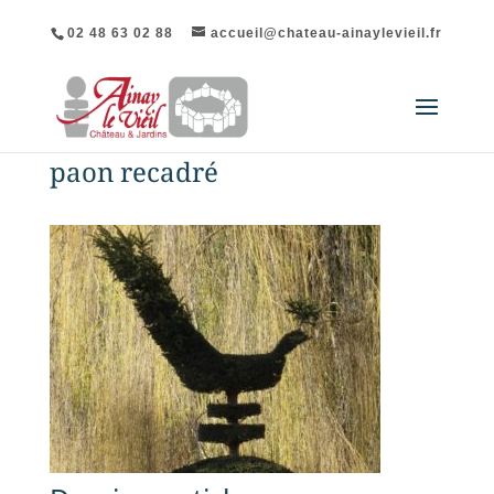
02 48 63 02 88
accueil@chateau-ainaylevieil.fr
paon recadré