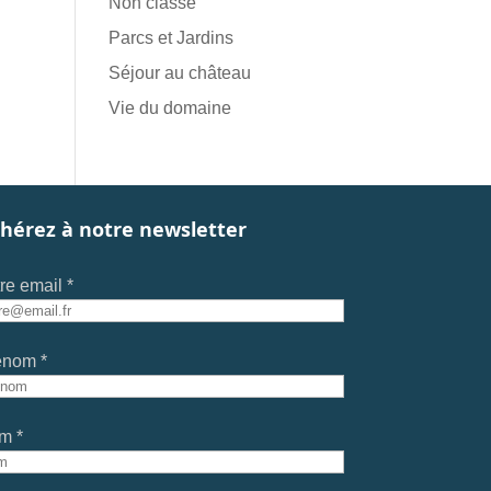
Non classé
Parcs et Jardins
Séjour au château
Vie du domaine
hérez à notre newsletter
re email *
énom *
m *