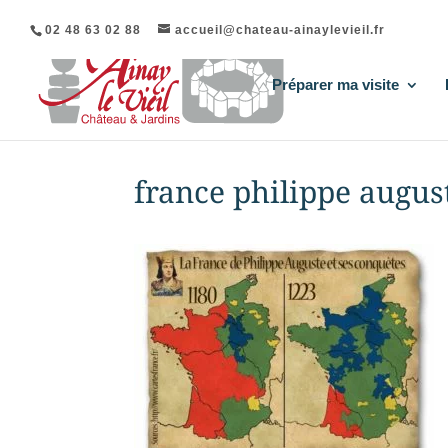
02 48 63 02 88
accueil@chateau-ainaylevieil.fr
Préparer ma visite
france philippe augus