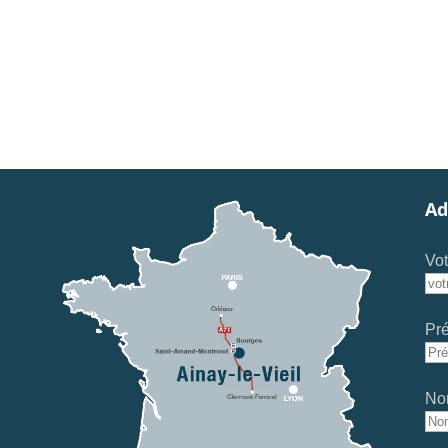
Ad
Vot
Pr
No