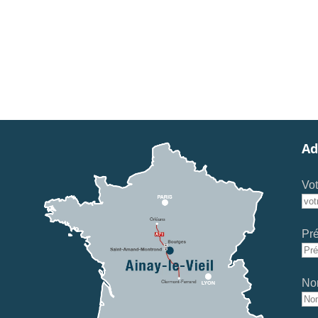
Ad
Vot
Pr
No