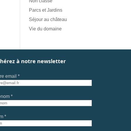
Non classé
Parcs et Jardins
Séjour au château
Vie du domaine
hérez à notre newsletter
re email *
énom *
m *