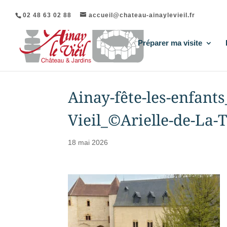
02 48 63 02 88
accueil@chateau-ainaylevieil.fr
Préparer ma visite
Ainay-fête-les-enfant
Vieil_©Arielle-de-La
18 mai 2026