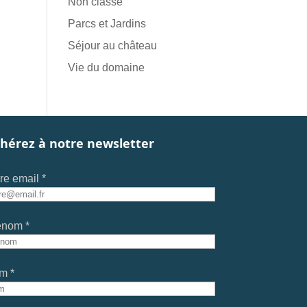
Non classé
Parcs et Jardins
Séjour au château
Vie du domaine
hérez à notre newsletter
re email *
énom *
m *