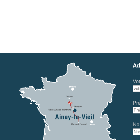
Ad
Vot
Pr
No