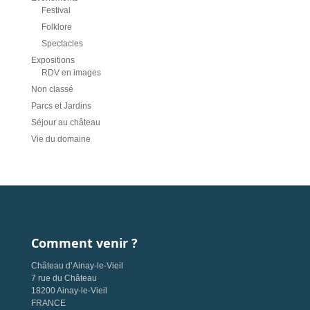
Festival
Folklore
Spectacles
Expositions
RDV en images
Non classé
Parcs et Jardins
Séjour au château
Vie du domaine
Comment venir ?
Château d’Ainay-le-Vieil
7 rue du Château
18200 Ainay-le-Vieil
FRANCE