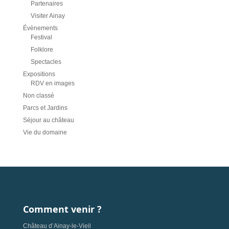
Partenaires
Visiter Ainay
Évènements
Festival
Folklore
Spectacles
Expositions
RDV en images
Non classé
Parcs et Jardins
Séjour au château
Vie du domaine
Comment venir ?
Château d’Ainay-le-Vieil