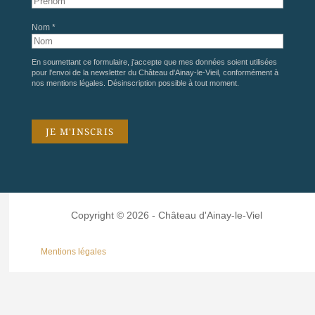
Nom *
En soumettant ce formulaire, j'accepte que mes données soient utilisées
pour l'envoi de la newsletter du Château d'Ainay-le-Vieil, conformément à
nos
mentions légales
. Désinscription possible à tout moment.
Copyright © 2026 - Château d'Ainay-le-Viel
Mentions légales