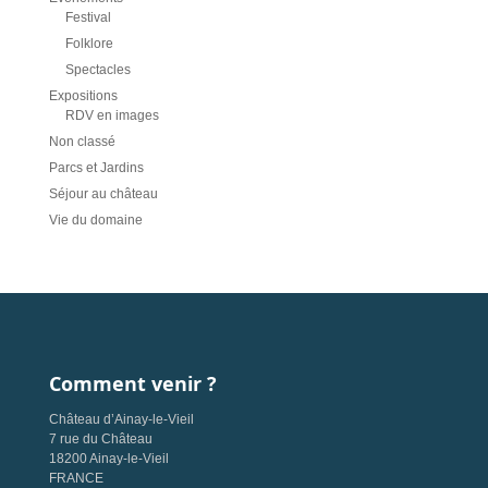
Festival
Folklore
Spectacles
Expositions
RDV en images
Non classé
Parcs et Jardins
Séjour au château
Vie du domaine
Comment venir ?
Château d’Ainay-le-Vieil
7 rue du Château
18200 Ainay-le-Vieil
FRANCE