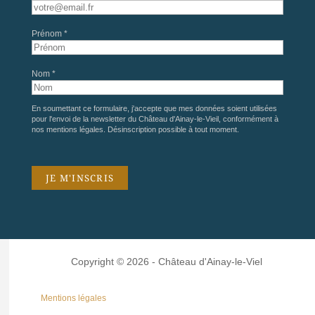
Prénom *
Nom *
En soumettant ce formulaire, j'accepte que mes données soient utilisées
pour l'envoi de la newsletter du Château d'Ainay-le-Vieil, conformément à
nos
mentions légales
. Désinscription possible à tout moment.
Copyright © 2026 - Château d'Ainay-le-Viel
Mentions légales