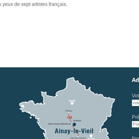
 yeux de sept artistes français.
Ad
Vot
Pr
No