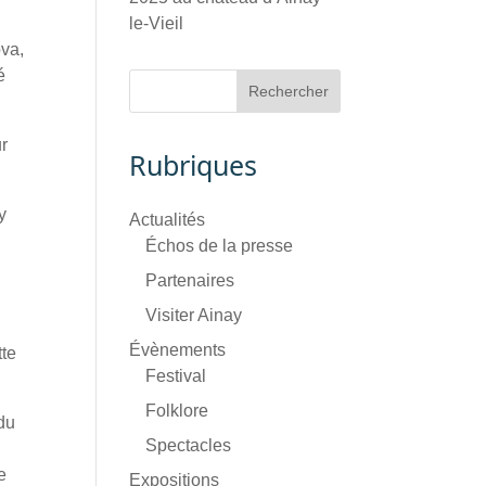
le-Vieil
ova,
é
ur
Rubriques
y
Actualités
Échos de la presse
Partenaires
Visiter Ainay
Évènements
tte
Festival
Folklore
 du
Spectacles
u
e
Expositions