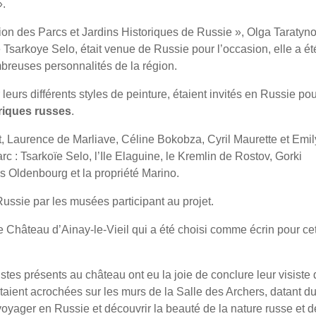
».
tion des Parcs et Jardins Historiques de Russie », Olga Taratyn
e Tsarkoye Selo, était venue de Russie pour l’occasion, elle a ét
breuses personnalités de la région.
 leurs différents styles de peinture, étaient invités en Russie po
riques russes
.
it, Laurence de Marliave, Céline Bokobza, Cyril Maurette et Emil
rc : Tsarkoïe Selo, l’Ile Elaguine, le Kremlin de Rostov, Gorki
s Oldenbourg et la propriété Marino.
Russie par les musées participant au projet.
 le Château d’Ainay-le-Vieil qui a été choisi comme écrin pour ce
istes présents au château ont eu la joie de conclure leur visiste
étaient acrochées sur les murs de la Salle des Archers, datant d
oyager en Russie et découvrir la beauté de la nature russe et d