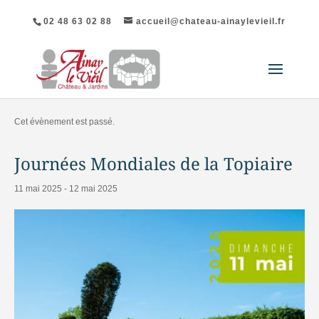
02 48 63 02 88
accueil@chateau-ainaylevieil.fr
« Tous les Évènements
Cet évènement est passé.
Journées Mondiales de la Topiaire
11 mai 2025
-
12 mai 2025