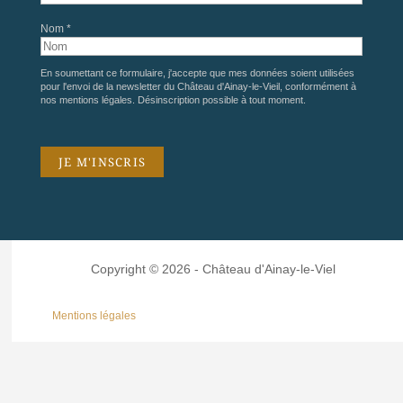
Nom *
En soumettant ce formulaire, j'accepte que mes données soient utilisées
pour l'envoi de la newsletter du Château d'Ainay-le-Vieil, conformément à
nos
mentions légales
. Désinscription possible à tout moment.
Copyright © 2026 - Château d'Ainay-le-Viel
Mentions légales