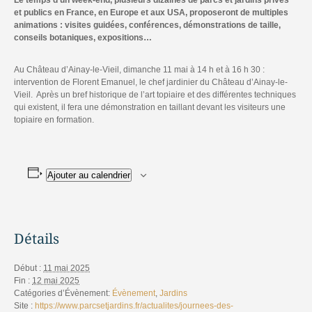
Le temps d’un week-end, plusieurs dizaines de parcs et jardins privés
et publics en France, en Europe et aux USA, proposeront de multiples
animations : visites guidées, conférences, démonstrations de taille,
conseils botaniques, expositions…
Au Château d’Ainay-le-Vieil, dimanche 11 mai à 14 h et à 16 h 30 :
intervention de Florent Emanuel, le chef jardinier du Château d’Ainay-le-
Vieil. Après un bref historique de l’art topiaire et des différentes techniques
qui existent, il fera une démonstration en taillant devant les visiteurs une
topiaire en formation.
Ajouter au calendrier
Détails
Début :
11 mai 2025
Fin :
12 mai 2025
Catégories d’Évènement:
Évènement
,
Jardins
Site :
https://www.parcsetjardins.fr/actualites/journees-des-