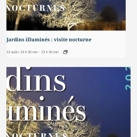
Jardins illuminés : visite nocturne
13 août • 19 h 30 min
-
23 h 30 min