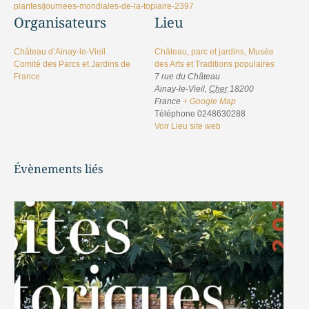
plantes/journees-mondiales-de-la-topiaire-2397
Organisateurs
Lieu
Château d’Ainay-le-Vieil
Château, parc et jardins, Musée
Comité des Parcs et Jardins de
des Arts et Traditions populaires
France
7 rue du Château
Ainay-le-Vieil
,
Cher
18200
France
+ Google Map
Téléphone
0248630288
Voir Lieu site web
Évènements liés