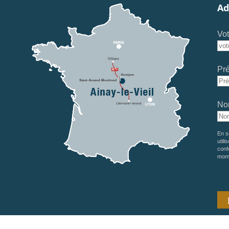
Ad
Vot
Pr
No
En s
utili
conf
mom