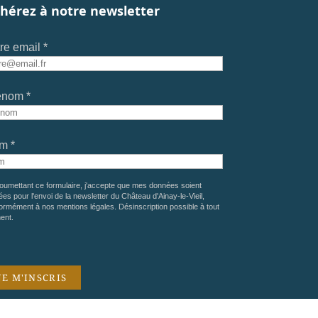
hérez à notre newsletter
re email *
énom *
m *
oumettant ce formulaire, j'accepte que mes données soient
sées pour l'envoi de la newsletter du Château d'Ainay-le-Vieil,
ormément à nos
mentions légales
. Désinscription possible à tout
ent.