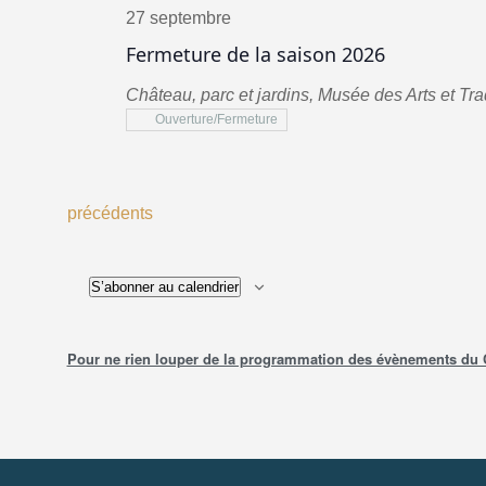
27 septembre
Fermeture de la saison 2026
Château, parc et jardins, Musée des Arts et Tr
Ouverture/Fermeture
Évènements
précédents
S’abonner au calendrier
Pour ne rien louper de la programmation des évènements du Châ