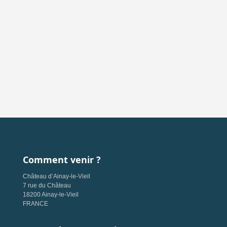
Comment venir ?
Château d’Ainay-le-Vieil
7 rue du Château
18200 Ainay-le-Vieil
FRANCE