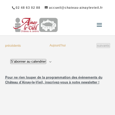
02 48 63 02 88
accueil@chateau-ainaylevieil.fr
Évènement
Évènements
Aujourd’hui
suivants
précédents
S’abonner au calendrier
Pour ne rien louper de la programmation des évènements du
Château d’Ainay-le-Vieil, inscrivez-vous à notre newsletter !