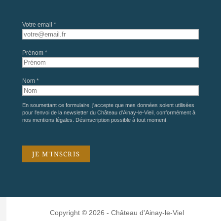
Votre email *
Prénom *
Nom *
En soumettant ce formulaire, j'accepte que mes données soient utilisées
pour l'envoi de la newsletter du Château d'Ainay-le-Vieil, conformément à
nos
mentions légales
. Désinscription possible à tout moment.
Copyright © 2026 - Château d'Ainay-le-Viel