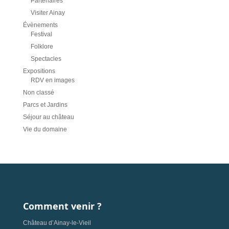
Partenaires
Visiter Ainay
Évènements
Festival
Folklore
Spectacles
Expositions
RDV en images
Non classé
Parcs et Jardins
Séjour au château
Vie du domaine
Comment venir ?
Château d’Ainay-le-Vieil