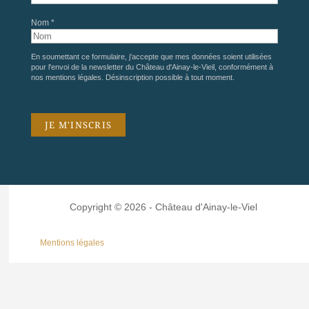
Nom *
En soumettant ce formulaire, j'accepte que mes données soient utilisées
pour l'envoi de la newsletter du Château d'Ainay-le-Vieil, conformément à
nos
mentions légales
. Désinscription possible à tout moment.
Copyright © 2026 - Château d'Ainay-le-Viel
Mentions légales