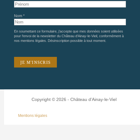
Nom *
En soumettant ce formulaire, j'accepte que mes données soient utilisées
pour l'envoi de la newsletter du Château d'Ainay-le-Vieil, conformément à
nos
mentions légales
. Désinscription possible à tout moment.
Copyright © 2026 - Château d'Ainay-le-Viel
Mentions légales