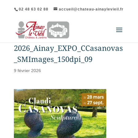
02 48 63 02 88
accueil@chateau-ainaylevieil.fr
2026_Ainay_EXPO_CCasanovas
_SMImages_150dpi_09
9 février 2026