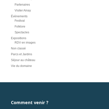
Partenaires
Visiter Ainay
Évènements
Festival
Folklore
Spectacles
Expositions
RDV en images
Non classé
Parcs et Jardins
Séjour au château
Vie du domaine
Comment venir ?