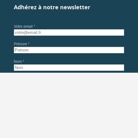
Adhérez à notre newsletter
Votre email *
Prénom *
Nom *
En soumettant ce formulaire, j'accepte que mes données soient utilisées
pour l'envoi de la newsletter du Château d'Ainay-le-Vieil, conformément à
nos
mentions légales
. Désinscription possible à tout moment.