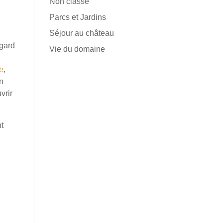
Non classé
Parcs et Jardins
Séjour au château
egard
Vie du domaine
e
,
un
vrir
nt