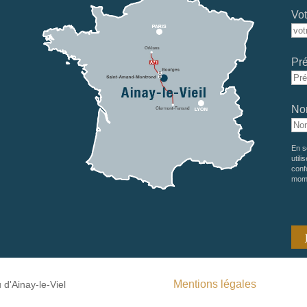
Vot
Pr
No
En s
utili
conf
mom
Mentions légales
d'Ainay-le-Viel