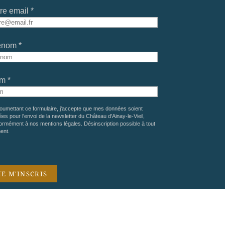
re email *
énom *
m *
oumettant ce formulaire, j'accepte que mes données soient
sées pour l'envoi de la newsletter du Château d'Ainay-le-Vieil,
ormément à nos
mentions légales
. Désinscription possible à tout
ent.