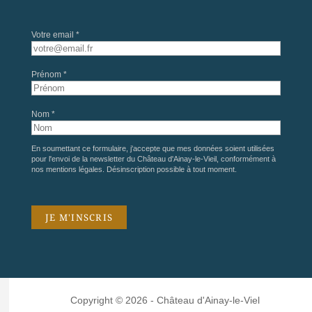
Votre email *
Prénom *
Nom *
En soumettant ce formulaire, j'accepte que mes données soient utilisées
pour l'envoi de la newsletter du Château d'Ainay-le-Vieil, conformément à
nos
mentions légales
. Désinscription possible à tout moment.
Copyright © 2026 - Château d'Ainay-le-Viel