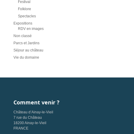
Festival
Folklore
Spectacles
Expositions
RDV en images
Non classé
Parcs et Jardins
Séjour au château
Vie du domaine
Comment venir ?
Château d’Ainay-le-Vieil
7 rue du Château
18200 Ainay-le-Vieil
FRANCE