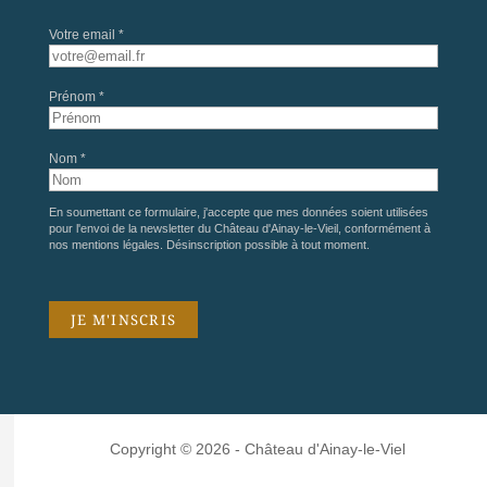
Votre email *
Prénom *
Nom *
En soumettant ce formulaire, j'accepte que mes données soient utilisées
pour l'envoi de la newsletter du Château d'Ainay-le-Vieil, conformément à
nos
mentions légales
. Désinscription possible à tout moment.
Copyright © 2026 - Château d'Ainay-le-Viel