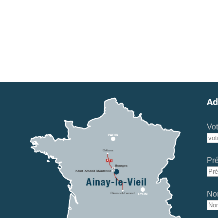
Ad
Vot
Pr
No