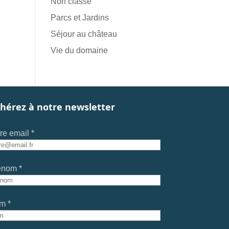
Non classé
Parcs et Jardins
Séjour au château
Vie du domaine
hérez à notre newsletter
re email *
énom *
m *