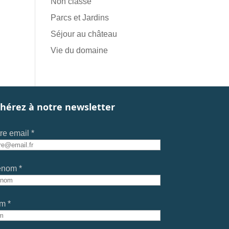
Non classé
Parcs et Jardins
Séjour au château
Vie du domaine
hérez à notre newsletter
re email *
énom *
m *