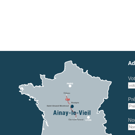
Ad
Vot
Pr
No