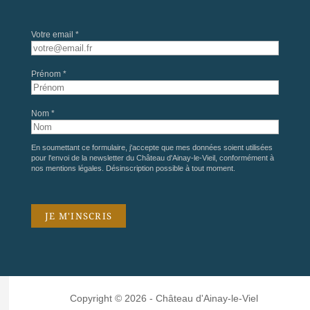
Votre email *
Prénom *
Nom *
En soumettant ce formulaire, j'accepte que mes données soient utilisées
pour l'envoi de la newsletter du Château d'Ainay-le-Vieil, conformément à
nos
mentions légales
. Désinscription possible à tout moment.
Copyright © 2026 - Château d'Ainay-le-Viel