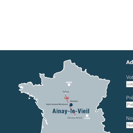
Ad
Vot
Pr
No