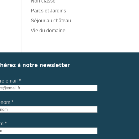
Non classé
Parcs et Jardins
Séjour au château
Vie du domaine
hérez à notre newsletter
re email *
énom *
m *