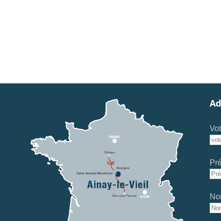
Ad
Vot
Pr
No