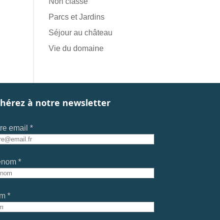
Non classé
Parcs et Jardins
Séjour au château
Vie du domaine
hérez à notre newsletter
re email *
énom *
m *