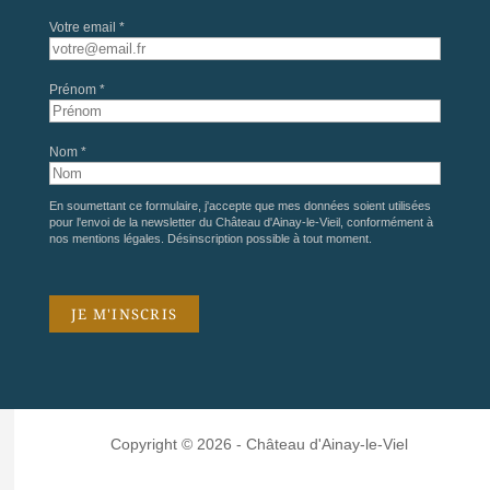
Votre email *
Prénom *
Nom *
En soumettant ce formulaire, j'accepte que mes données soient utilisées
pour l'envoi de la newsletter du Château d'Ainay-le-Vieil, conformément à
nos
mentions légales
. Désinscription possible à tout moment.
Copyright © 2026 - Château d'Ainay-le-Viel