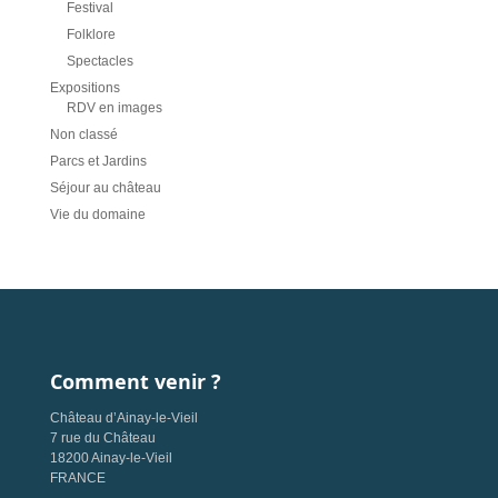
Festival
Folklore
Spectacles
Expositions
RDV en images
Non classé
Parcs et Jardins
Séjour au château
Vie du domaine
Comment venir ?
Château d’Ainay-le-Vieil
7 rue du Château
18200 Ainay-le-Vieil
FRANCE