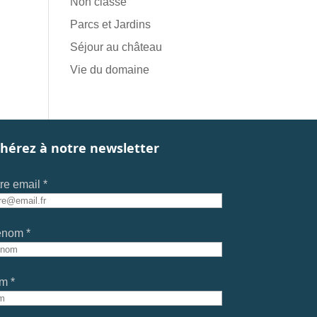
Non classé
Parcs et Jardins
Séjour au château
Vie du domaine
hérez à notre newsletter
re email *
énom *
m *