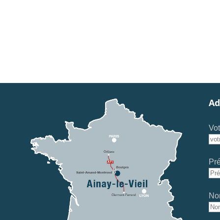
Ad
Vot
Pr
No