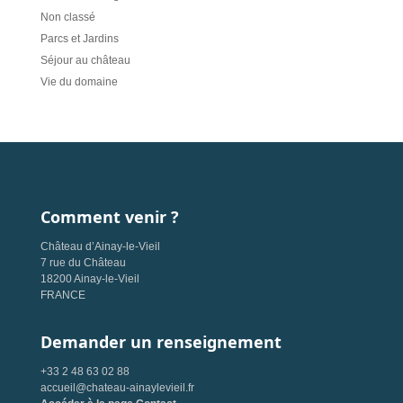
Non classé
Parcs et Jardins
Séjour au château
Vie du domaine
Comment venir ?
Château d’Ainay-le-Vieil
7 rue du Château
18200 Ainay-le-Vieil
FRANCE
Demander un renseignement
+33 2 48 63 02 88
accueil@chateau-ainaylevieil.fr