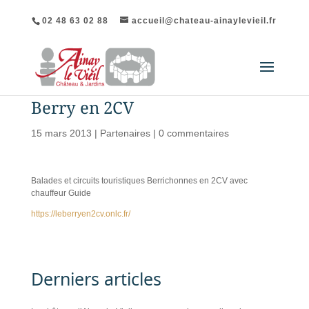
02 48 63 02 88
accueil@chateau-ainaylevieil.fr
Berry en 2CV
15 mars 2013
|
Partenaires
|
0 commentaires
Balades et circuits touristiques Berrichonnes en 2CV avec
chauffeur Guide
https://leberryen2cv.onlc.fr/
Derniers articles