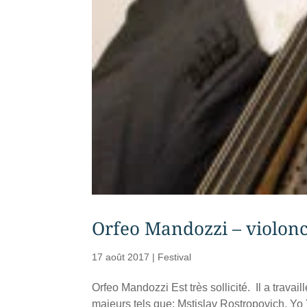
Orfeo Mandozzi – violonce
17 août 2017
|
Festival
Orfeo Mandozzi Est très sollicité. Il a trava
majeurs tels que: Mstislav Rostropovich, Yo