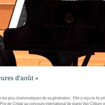
eures d’août »
les plus charismatiques de sa génération. Elle a reçu le 4e pr
Prix de Cristal au concours international de piano Van Cliburn 