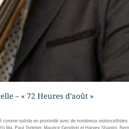
lle – « 72 Heures d’août »
illé comme soliste en proximité avec de nombreux violoncellistes
 Yo Ma, Paul Tortelier, Maurice Gendron et Harvey Shapiro. Ber