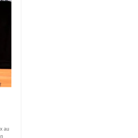
ix au
en