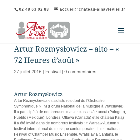
02 48 63 02 88
accueil@chateau-ainaylevieil.fr
Artur Rozmysłowicz – alto – «
72 Heures d’août »
27 juillet 2016
|
Festival
|
0 commentaires
Artur Rozmysłowicz
Artur Rozmysłowicz est soliste résident de l’Orchestre
Symphonique NFM (Forum National de la Musique à Vratislavie).
Il a participé à de nombreuses master classes à Łańcut (Pologne),
Pueblo (Mexique), Londres, Ottawa (Canada) et le château Książ.
Il a été invité dans de nombreux festivals : « Warsaw Autumn »
festival international de musique contemporaine, l’International
Festival of Chamber Music Ensemble, Wratislavia Cantans, le