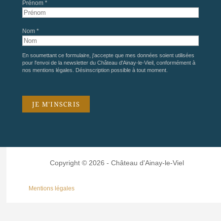
Prénom *
Nom *
En soumettant ce formulaire, j'accepte que mes données soient utilisées
pour l'envoi de la newsletter du Château d'Ainay-le-Vieil, conformément à
nos
mentions légales
. Désinscription possible à tout moment.
Copyright © 2026 - Château d'Ainay-le-Viel
Mentions légales