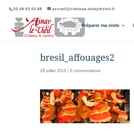
02 48 63 02 88
accueil@chateau-ainaylevieil.fr
Préparer ma visite
bresil_affouages2
28 juillet 2015
|
0 commentaires