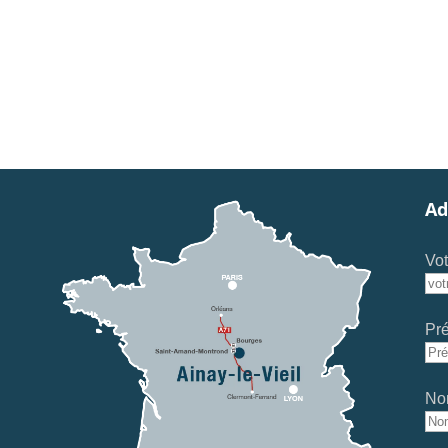
Ad
Vot
Pr
No