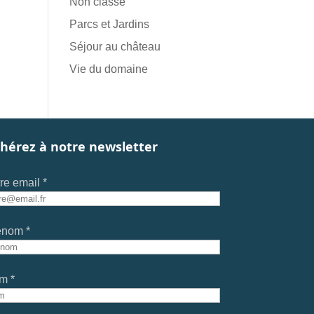
Non classé
Parcs et Jardins
Séjour au château
Vie du domaine
hérez à notre newsletter
re email *
énom *
m *