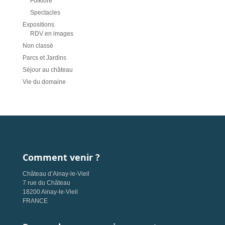
Folklore
Spectacles
Expositions
RDV en images
Non classé
Parcs et Jardins
Séjour au château
Vie du domaine
Comment venir ?
Château d’Ainay-le-Vieil
7 rue du Château
18200 Ainay-le-Vieil
FRANCE