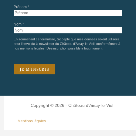
Prénom *
Nom *
En soumettant ce formulaire, j'accepte que mes données soient utilisées
pour l'envoi de la newsletter du Château d'Ainay-le-Vieil, conformément à
nos
mentions légales
. Désinscription possible à tout moment.
Copyright © 2026 - Château d'Ainay-le-Viel
Mentions légales