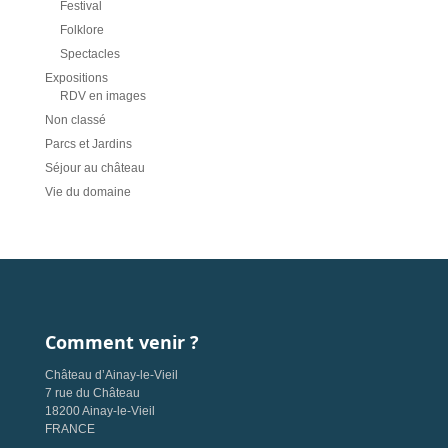
Festival
Folklore
Spectacles
Expositions
RDV en images
Non classé
Parcs et Jardins
Séjour au château
Vie du domaine
Comment venir ?
Château d’Ainay-le-Vieil
7 rue du Château
18200 Ainay-le-Vieil
FRANCE