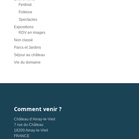
Festival
Folklore
Spectacles
Expositions
RDV en images
Non classé
Parcs et Jardins
Séjour au château
Vie du domaine
Comment venir ?
Château d’Ainay-le-Vieil
7 rue du Château
18200 Ainay-le-Vieil
FRANCE