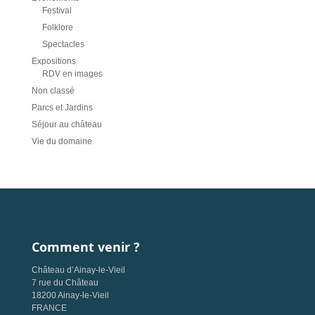
Festival
Folklore
Spectacles
Expositions
RDV en images
Non classé
Parcs et Jardins
Séjour au château
Vie du domaine
Comment venir ?
Château d’Ainay-le-Vieil
7 rue du Château
18200 Ainay-le-Vieil
FRANCE