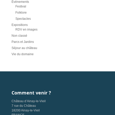
Évènements
Festival
Folklore
Spectacles
Expositions
RDV en images
Non classé
Parcs et Jardins
Séjour au château
Vie du domaine
Comment venir ?
Château d’Ainay-le-Vieil
7 rue du Château
18200 Ainay-le-Vieil