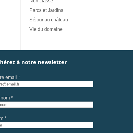
Non classé
Parcs et Jardins
Séjour au château
Vie du domaine
hérez à notre newsletter
re email *
énom *
m *