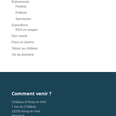
Évènements
Festival
Folklore
Spectacles
Expositions
RDV en images
Non classé
Parcs et Jardins
Séjour au château
Vie du domaine
Comment venir ?
Château d’Ainay-le-Vieil
7 rue du Château
18200 Ainay-le-Vieil