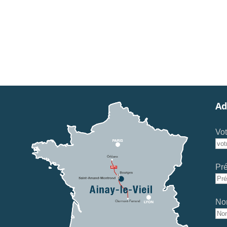
Ad
Vot
Pr
No