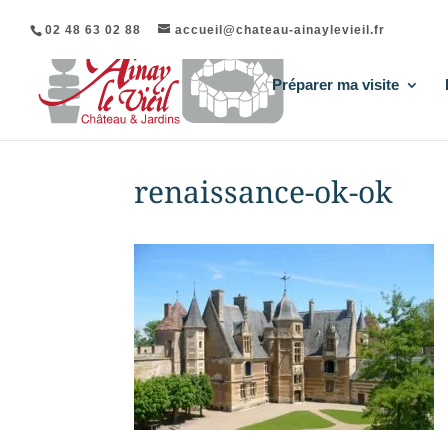
02 48 63 02 88
accueil@chateau-ainaylevieil.fr
Préparer ma visite
renaissance-ok-ok