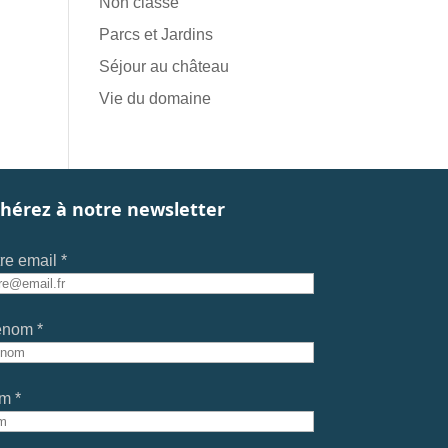
Non classé
Parcs et Jardins
Séjour au château
Vie du domaine
hérez à notre newsletter
re email *
énom *
m *