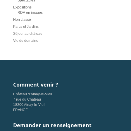
Spectacles
Expositions
RDV en images
Non classé
Parcs et Jardins
Séjour au château
Vie du domaine
Comment venir ?
Château d’Ainay-le-Vieil
7 rue du Château
18200 Ainay-le-Vieil
FRANCE
Demander un renseignement