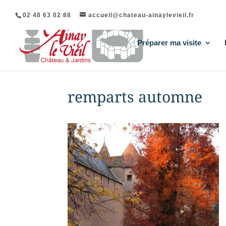
02 48 63 02 88
accueil@chateau-ainaylevieil.fr
Préparer ma visite
remparts automne