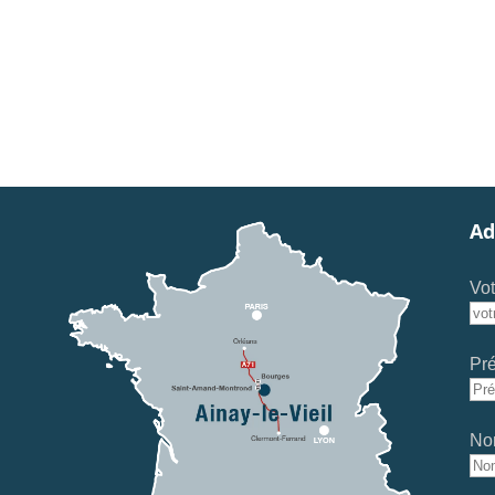
Ad
Vot
Pr
No