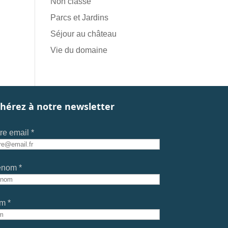
Non classé
Parcs et Jardins
Séjour au château
Vie du domaine
hérez à notre newsletter
re email *
énom *
m *