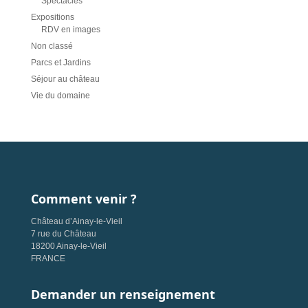
Spectacles
Expositions
RDV en images
Non classé
Parcs et Jardins
Séjour au château
Vie du domaine
Comment venir ?
Château d’Ainay-le-Vieil
7 rue du Château
18200 Ainay-le-Vieil
FRANCE
Demander un renseignement