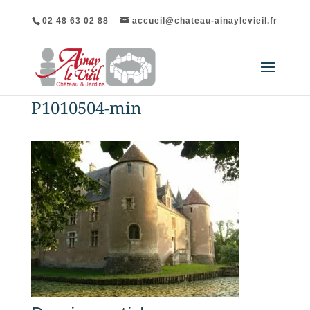
02 48 63 02 88
accueil@chateau-ainaylevieil.fr
P1010504-min