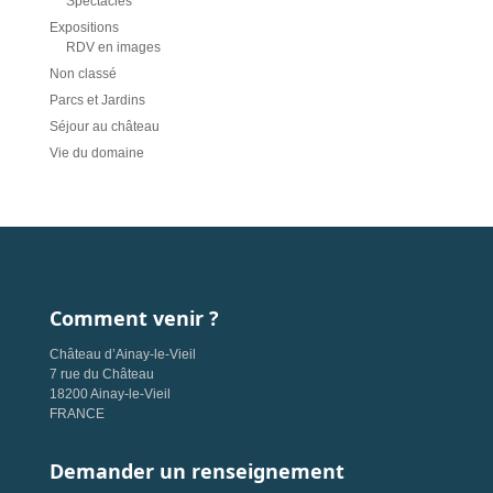
Spectacles
Expositions
RDV en images
Non classé
Parcs et Jardins
Séjour au château
Vie du domaine
Comment venir ?
Château d’Ainay-le-Vieil
7 rue du Château
18200 Ainay-le-Vieil
FRANCE
Demander un renseignement