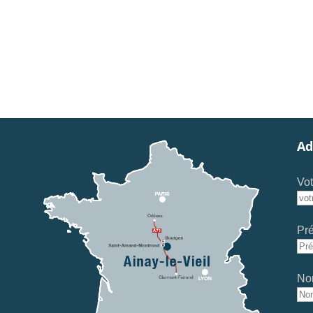
Ad
Vot
Pr
No