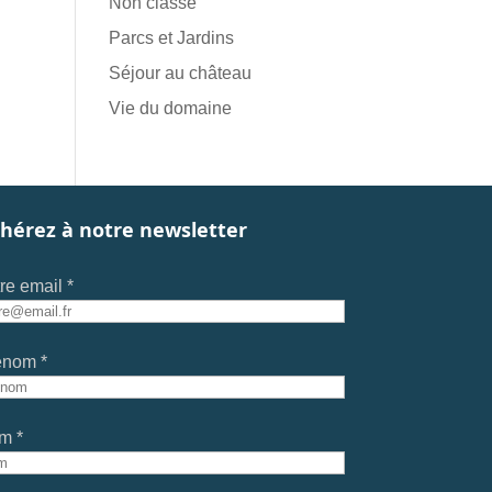
Non classé
Parcs et Jardins
Séjour au château
Vie du domaine
hérez à notre newsletter
re email *
énom *
m *