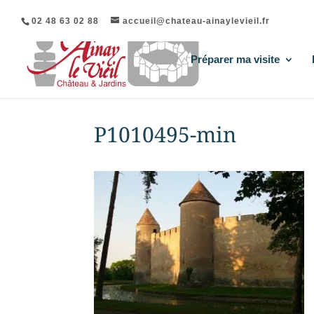
02 48 63 02 88
accueil@chateau-ainaylevieil.fr
Préparer ma visite
P1010495-min