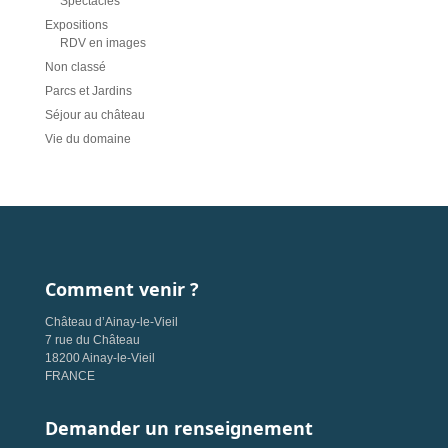
Spectacles
Expositions
RDV en images
Non classé
Parcs et Jardins
Séjour au château
Vie du domaine
Comment venir ?
Château d’Ainay-le-Vieil
7 rue du Château
18200 Ainay-le-Vieil
FRANCE
Demander un renseignement