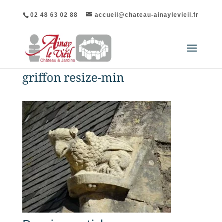
02 48 63 02 88
accueil@chateau-ainaylevieil.fr
griffon resize-min