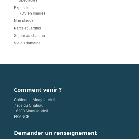
Spectacles
Expositions
RDV en images
Non classé
Parcs et Jardins
Séjour au château
Vie du domaine
Comment venir ?
Château d’Ainay-le-Vieil
7 rue du Château
18200 Ainay-le-Vieil
FRANCE
Demander un renseignement