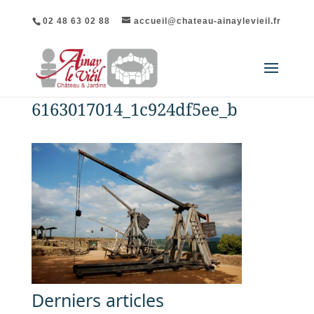
02 48 63 02 88
accueil@chateau-ainaylevieil.fr
6163017014_1c924df5ee_b
Derniers articles