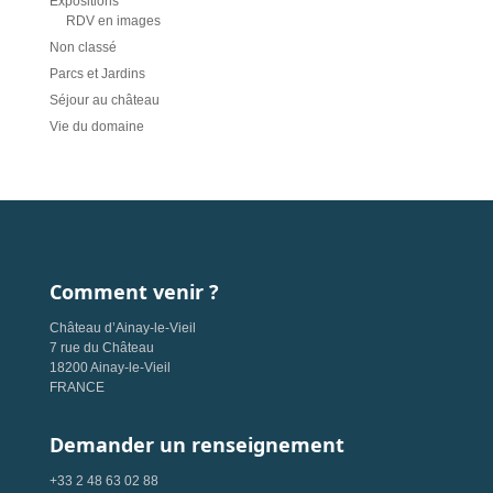
Expositions
RDV en images
Non classé
Parcs et Jardins
Séjour au château
Vie du domaine
Comment venir ?
Château d’Ainay-le-Vieil
7 rue du Château
18200 Ainay-le-Vieil
FRANCE
Demander un renseignement
+33 2 48 63 02 88